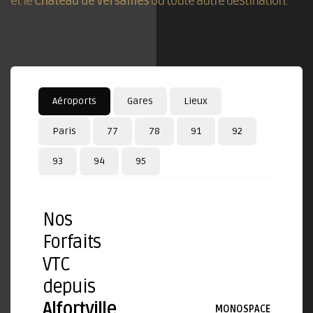
et le
Château de Versailles
ou toute autre destination.
Aéroports
Gares
Lieux
Paris
77
78
91
92
93
94
95
Nos
Forfaits
VTC
depuis
Alfortville
MONOSPACE