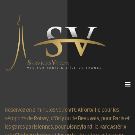
Réservez en 2 minutes votre
VTC Alfortville
pour les
aéroports de
Roissy
,
d'Orly
ou de
Beauvais
, pour
Paris
et
les
gares parisiennes
, pour
Disneyland
, le
Parc Astérix