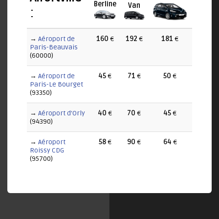
Berline
Van
:
→
Aéroport de
160
€
192
€
181
€
Paris-Beauvais
(60000)
→
Aéroport de
45
€
71
€
50
€
Paris-Le Bourget
(93350)
→
Aéroport d'Orly
40
€
70
€
45
€
(94390)
→
Aéroport
58
€
90
€
64
€
Roissy CDG
(95700)