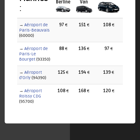
Berline
Van
:
→
Aéroport de
97
€
151
€
108
€
Paris-Beauvais
(60000)
→
Aéroport de
88
€
136
€
97
€
Paris-Le
Bourget
(93350)
→
Aéroport
125
€
194
€
139
€
d'Orly
(94390)
→
Aéroport
108
€
168
€
120
€
Roissy CDG
(95700)