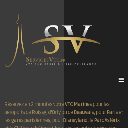
Réservez en 2 minutes votre
VTC Marines
pour les
aéroports de
Roissy
,
d'Orly
ou de
Beauvais
, pour
Paris
et
les
gares parisiennes
, pour
Disneyland
, le
Parc Astérix