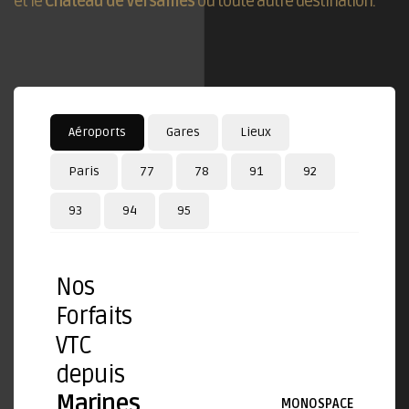
et le
Château de Versailles
ou toute autre destination.
Aéroports
Gares
Lieux
Paris
77
78
91
92
93
94
95
Nos
Forfaits
VTC
depuis
Marines
MONOSPACE