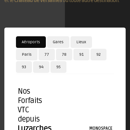
et le
Château de Versailles
ou toute autre destination.
Aéroports
Gares
Lieux
Paris
77
78
91
92
93
94
95
Nos
Forfaits
VTC
depuis
Luzarches
MONOSPACE