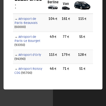
Berline
Van
:
→
Aéroport de
104
€
161
€
115
€
Paris-Beauvais
(60000)
→
Aéroport de
49
€
77
€
55
€
Paris-Le Bourget
(93350)
→
Aéroport d'Orly
115
€
179
€
128
€
(94390)
→
Aéroport Roissy
46
€
71
€
51
€
CDG
(95700)