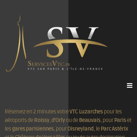
Réservez en 2 minutes votre
VTC Luzarches
pour les
aéroports de
Roissy
,
d'Orly
ou de
Beauvais
, pour
Paris
et
les
gares parisiennes
, pour
Disneyland
, le
Parc Astérix