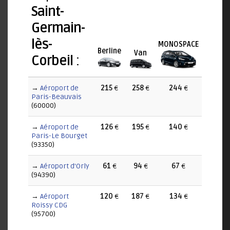
Saint-
Germain-
lès-
MONOSPACE
Berline
Van
Corbeil
:
→
Aéroport de
215
€
258
€
244
€
Paris-Beauvais
(60000)
→
Aéroport de
126
€
195
€
140
€
Paris-Le Bourget
(93350)
→
Aéroport d'Orly
61
€
94
€
67
€
(94390)
→
Aéroport
120
€
187
€
134
€
Roissy CDG
(95700)