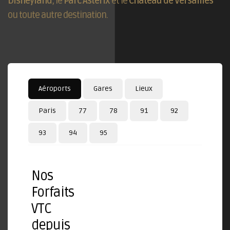
Disneyland
, le
Parc Astérix
et le
Château de Versailles
ou toute autre destination.
Aéroports
Gares
Lieux
Paris
77
78
91
92
93
94
95
Nos
Forfaits
VTC
depuis