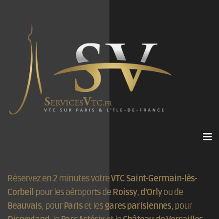
Réservez en 2 minutes votre
VTC Saint-Germain-lès-
Corbeil
pour les aéroports de
Roissy
,
d'Orly
ou de
Beauvais
, pour
Paris
et les
gares parisiennes
, pour