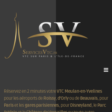
Réservez en 2 minutes votre
VTC Meulan-en-Yvelines
pour les aéroports de
Roissy
,
d'Orly
ou de
Beauvais
, pour
Paris
et les
gares parisiennes
, pour
Disneyland
, le
Parc