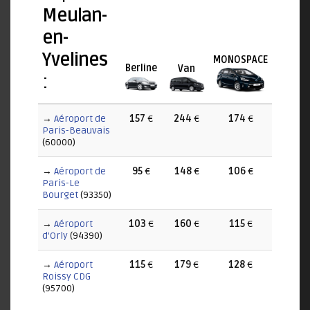
Meulan-
en-
Yvelines
MONOSPACE
Berline
Van
:
→
Aéroport de
157
€
244
€
174
€
Paris-Beauvais
(60000)
→
Aéroport de
95
€
148
€
106
€
Paris-Le
Bourget
(93350)
→
Aéroport
103
€
160
€
115
€
d'Orly
(94390)
→
Aéroport
115
€
179
€
128
€
Roissy CDG
(95700)