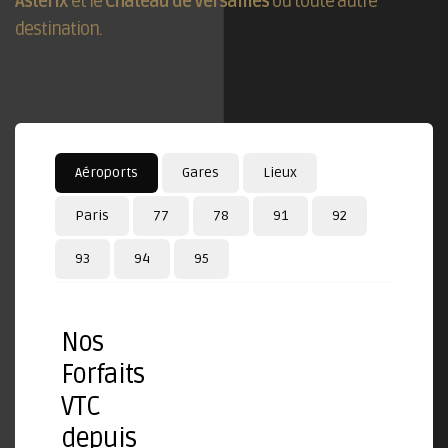
Astérix
et le
Château de Versailles
ou toute autre
destination.
Aéroports
Gares
Lieux
Paris
77
78
91
92
93
94
95
Nos
Forfaits
VTC
depuis