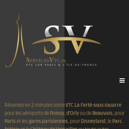
Réservez en 2 minutes votre
VTC La Ferté-sous-Jouarre
pour les aéroports de
Roissy
,
d'Orly
ou de
Beauvais
, pour
Paris
et les
gares parisiennes
, pour
Disneyland
, le
Parc