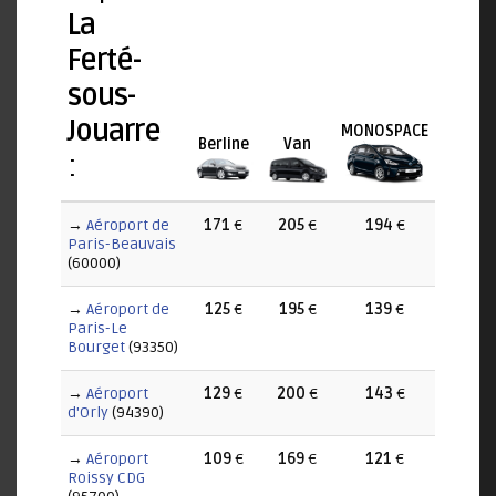
La
Ferté-
sous-
Jouarre
MONOSPACE
Berline
Van
:
→
Aéroport de
171
€
205
€
194
€
Paris-Beauvais
(60000)
→
Aéroport de
125
€
195
€
139
€
Paris-Le
Bourget
(93350)
→
Aéroport
129
€
200
€
143
€
d'Orly
(94390)
→
Aéroport
109
€
169
€
121
€
Roissy CDG