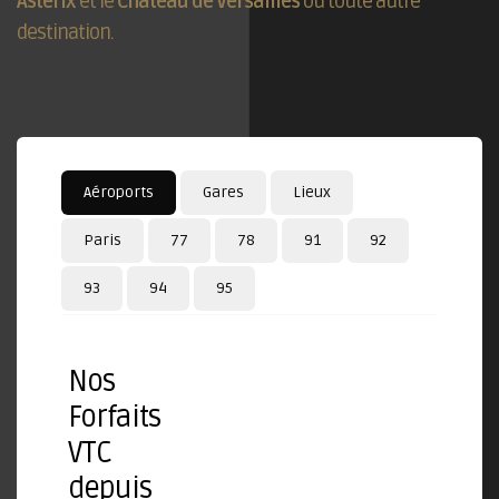
Astérix
et le
Château de Versailles
ou toute autre
destination.
Aéroports
Gares
Lieux
Paris
77
78
91
92
93
94
95
Nos
Forfaits
VTC
depuis